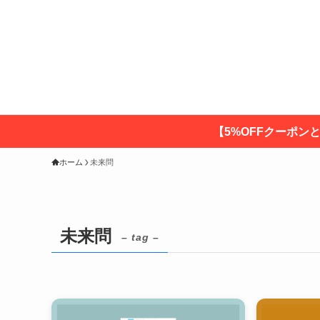
【5%OFFクーポン
ホーム
未来問
未来問
– tag –