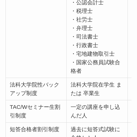
・公認会計士
・税理士
・社労士
・弁理士
・司法書士
・行政書士
・宅地建物取引士
・国家公務員試験合
格者
法科大学院性バック
法科大学院在学生 ま
2
アップ制度
たは 卒業生
TAC/Wセミナー生割
一定の講座を申し込
5
引制度
んだ人
短答合格者割引制度
過去に短答式試験に
3