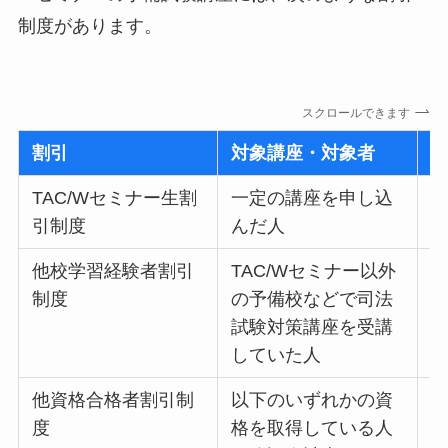
制度があります。
スクロールできます
割引
対象講座・対象者
TAC/Wセミナー生割
一定の講座を申し込
3
引制度
んだ人
他校学習経験者割引
TAC/Wセミナー以外
最
制度
の予備校などで司法
試験対策講座を受講
していた人
他資格合格者割引制
以下のいずれかの資
2
度
格を取得している人