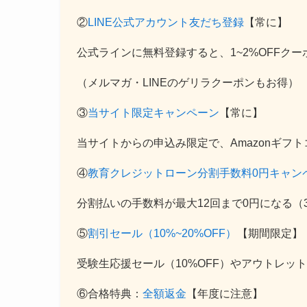
②
LINE公式アカウント友だち登録
【常に】
公式ラインに無料登録すると、1~2%OFFク
（メルマガ・LINEのゲリラクーポンもお得）
③
当サイト限定キャンペーン
【常に】
当サイトからの申込み限定で、Amazonギフト
④
教育クレジットローン分割手数料0円キャン
分割払いの手数料が最大12回まで0円になる（
⑤
割引セール（10%~20%OFF）
【期間限定】
受験生応援セール（10%OFF）やアウトレット
⑥合格特典：
全額返金
【年度に注意】