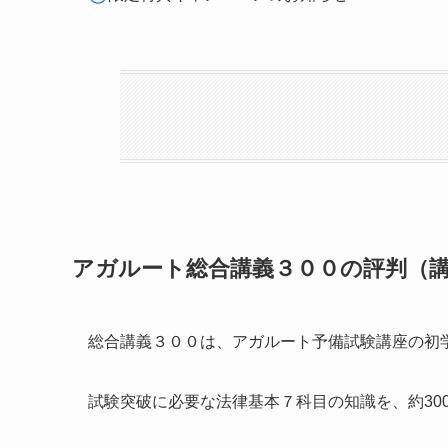
アガルート総合講義３００の評判（
総合講義３００は、アガルート予備試験講座の初
試験突破に必要な法律基本７科目の知識を、約30