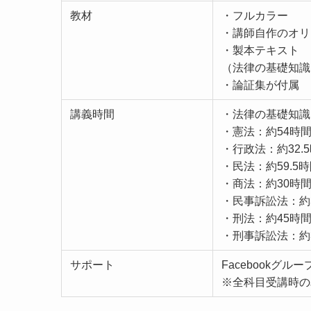
教材
・フルカラー
・講師自作のオリ
・製本テキスト
（法律の基礎知識
・論証集が付属
講義時間
・法律の基礎知識：
・憲法：約54時
・行政法：約32.
・民法：約59.5
・商法：約30時
・民事訴訟法：約
・刑法：約45時
・刑事訴訟法：約
サポート
Facebookグルー
※全科目受講時の