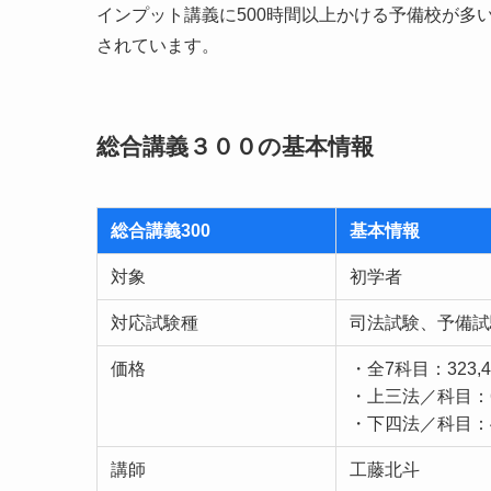
インプット講義に500時間以上かける予備校が多
されています。
総合講義３００の基本情報
総合講義300
基本情報
対象
初学者
対応試験種
司法試験、予備試
価格
・全7科目：323,4
・上三法／科目：68
・下四法／科目：45
講師
工藤北斗