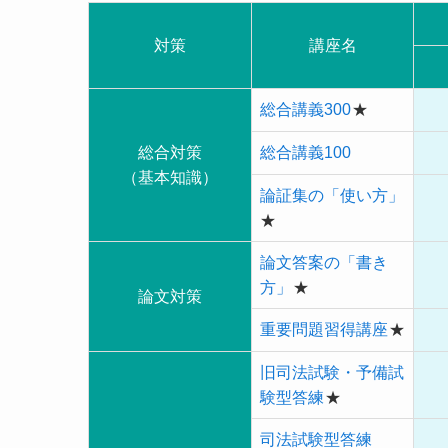
対策
講座名
総合講義300
★
総合対策
総合講義100
（基本知識）
論証集の「使い方」
★
論文答案の「書き
方」
★
論文対策
重要問題習得講座
★
旧司法試験・予備試
験型答練
★
司法試験型答練