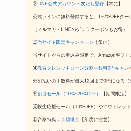
②
LINE公式アカウント友だち登録
【常に】
公式ラインに無料登録すると、1~2%OFFク
（メルマガ・LINEのゲリラクーポンもお得）
③
当サイト限定キャンペーン
【常に】
当サイトからの申込み限定で、Amazonギフト
④
教育クレジットローン分割手数料0円キャン
分割払いの手数料が最大12回まで0円になる（
⑤
割引セール（10%~20%OFF）
【期間限定】
受験生応援セール（10%OFF）やアウトレット
⑥合格特典：
全額返金
【年度に注意】