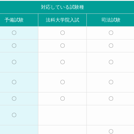
対応している試験種
予備試験
法科大学院入試
司法試験
〇
〇
〇
〇
〇
〇
〇
〇
〇
〇
〇
〇
〇
〇
〇
〇
〇