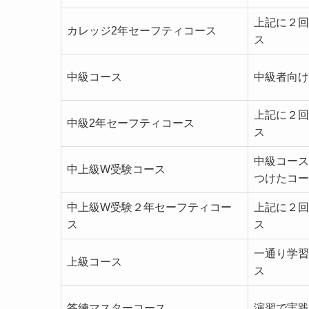
上記に２回
カレッジ2年セーフティコース
ス
中級コース
中級者向け
上記に２回
中級2年セーフティコース
ス
中級コース
中上級W受験コース
つけたコー
中上級W受験２年セーフティコー
上記に２回
ス
ス
一通り学習
上級コース
ス
答練マスターコース
演習で実践